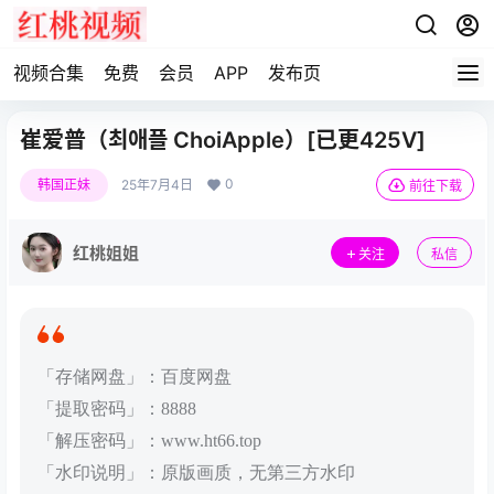
视频合集
免费
会员
APP
发布页
崔爱普（최애플 ChoiApple）[已更425V]
0
韩国正妹
25年7月4日
前往下载
红桃姐姐
关注
私信
「存储网盘」：百度网盘
「提取密码」：8888
「解压密码」：www.ht66.top
「水印说明」：原版画质，无第三方水印