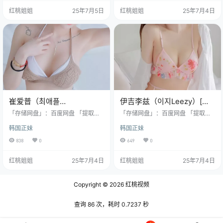
[3.9G] （搓搓小手）哎呀呀~让我来
[40.8G] 嘿嘿，各位吃瓜群众们，今
红桃姐姐
25年7月5日
红桃姐姐
25年7月4日
给这位Angel小姐姐做个非常大变
天我要给大家八一八一个超有意思
身！准备好迎接一个充满彩虹屁和
的小姐姐！她就是那个在社交媒体
脑洞的版本了吗？(≧∇≦)ﾉ ✨【全
上搞得风生水起的KYUL（啊！这名
wangzui皮档案】✨ 当当当当~现在
字读起来好像在嚼口香糖哦～） 这
向我们走来的是行走的荷尔蒙发射
位1995年10月6号出生的天秤座小
器·德州小野猫…
姐姐，身高170cm，…
崔爱普（최애플
伊吉李兹（이지Leezy）[已
ChoiApple）[已更425V]
更96V]
「存储网盘」：百度网盘 「提取密
「存储网盘」：百度网盘 「提取密
码」：8888 「解压密码」：www.h
码」：8888 「解压密码」：www.h
韩国正妹
韩国正妹
t66.top 「水印说明」：原版画质，
t66.top 「水印说明」：原版画质，
无第三方水印 「资源申明」：最终
无第三方水印 「资源申明」：最终
838
0
649
0
所有权归素材本人 「资源规格」：
所有权归素材本人 「资源规格」：
[26.4] 嘿，各位看官！今天要给大
[8.27G] ✨【du家深扒】这位韩国小
红桃姐姐
25年7月4日
红桃姐姐
25年7月4日
家介绍一位超有个性的韩国妹子
姐姐怕不是吃了"十全大补丸"？169
——崔苹果，英文名최애플（ChoiA
cm的九头身里到底装了多少才艺！
pple）。这名字一听，是不是就感
✨ 各位看官快坐好！今天要聊的这
Copyright © 2026
红桃视频
觉甜滋滋的，仿佛能闻到苹果的清
位宝藏女孩——李海仁小姐姐（江h
香？ 1991年6月14日，在韩国首尔
u人称"人间充电宝&…
这个繁华都市，崔苹果…
查询 86 次，耗时 0.7237 秒