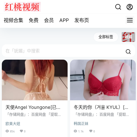
视频合集
免费
会员
APP
发布页
全部标签
妩媚
天使Angel Youngone[已更
冬天的你（겨울 KYUL）[已
29V]
更572V]
「存储网盘」：百度网盘 「提取密
「存储网盘」：百度网盘 「提取密
码」：8888 「解压密码」：www.h
码」：8888 「解压密码」：www.h
欧美大妞
韩国正妹
t66.top 「水印说明」：原版画质，
t66.top 「水印说明」：原版画质，
无第三方水印 「资源申明」：最终
无第三方水印 「资源申明」：最终
854
0
1.1k
0
所有权归素材本人 「资源规格」：
所有权归素材本人 「资源规格」：