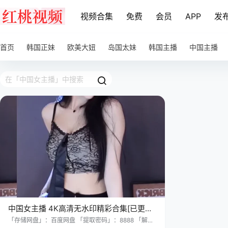
视频合集
免费
会员
APP
发
首页
韩国正妹
欧美大妞
岛国太妹
韩国主播
中国主播
中国女主播 4K高清无水印精彩合集[已更
60V]
「存储网盘」：百度网盘 「提取密码」：8888 「解压