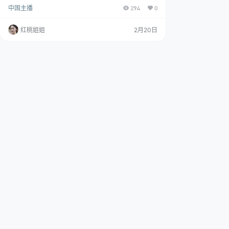
密码」：www.ht66.top 「水印说明」：原版画质，无
中国主播
294
0
第三方水印 「资源申明」：最终所有权归素材本人
「资源规格」：[5G]
红桃姐姐
2月20日