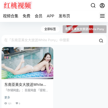
视频合集
免费
会员
APP
发布页
全部标签
东南亚美女大放送White Pony
东南亚美女大放送White
Pony TH[已更1498V]
「存储网盘」：百度网盘 「提取密
码」：8888 「解压密码」：www.h
更多
t66.top 「水印说明」：原版画质，
无第三方水印 「资源申明」：最终
121
0
所有权归素材本人 「资源规格」：